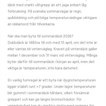
däck med starkt våtgrepp än att jaga enbart låg
förbrukning. På svenska sommarvägar är regn,
spårbildning och plötsliga temperaturväxlingar viktigare
än reklamord från tillverkarna.
När ska man byta till sommardäck 2026?
Dubbdäck är tillåtna till och med 15 april, om det inte är
eller väntas bli vinterväglag. Kravet på vinterdäck gäller
mellan 1 december och 31 mars vid vinterväglag. Många
byter därför till sommardäck i början av april, men det
viktiga är temperaturen, inte bara datumet.
En vanlig tumregel är att byta när dygnstemperaturen
ligger stabilt runt +7 grader. Under lägre temperaturer
blir gummit i sommardäck hårdare, vilket försämrar
greppet och kan ge längre bromssträckor. För
vinterhalvåret kan du jämföra detta med reglerna för