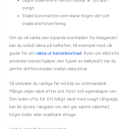
Lägre bullernivå eftersom elbilar är tystare i
övrigt
Stabil konstruktion som klarar högre vikt och
snabb kraftöverföring
Om du vill sänka den löpande kostnaden för bilägandet
kan du också räkna på helheten, till exempel med vår
guide för att
räkna ut bensinkostnad
. Även om elbil inte
använder bensin hjälper den typen av kalkylsätt när du
jämför driftkostnader mellan olika bilval.
Så undviker du vanliga fel vid köp av sommardäck
Många väljer däck efter pris först och egenskaper sen.
Det leder ofta fel. Ett billigt däck med svagt våtgrepp
kan bli dyrare i längden om det ger sämre säkerhet,
högre buller eller snabbare slitage.