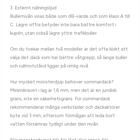
3. Externt rullningsljud
Bullernivån visas både som dB-värde och som klass A till
C. Lägre siffra betyder inte bara bättre komfort i
kupén, utan också lägre yttre trafikbuller.
Om du tvekar mellan två modeller är det ofta klokt att
välja det däck som har bättre våtgrepp, så länge buller
och rullmotstånd ligger på rimlig nivå.
Hur mycket mönsterdjup behöver sommardäck?
Minimikravet i lag är 1,6 mm, men det är en juridisk
gräns, inte en säkerhetsgräns. För sommardäck
rekommenderar många verkstäder och däckaktörer
byte vid 3 mm, eftersom förmågan att leda bort
vatten försämras tydligt under den nivån.
När mönsterdjupet blir för lågt ökar risken för