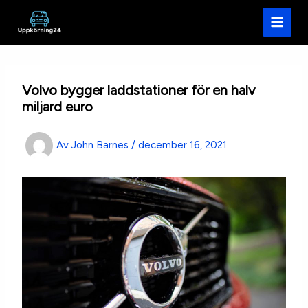
Hoppa
till
innehåll
Volvo bygger laddstationer för en halv
miljard euro
Av
John Barnes
/
december 16, 2021